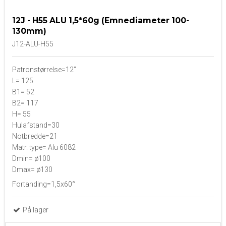
12J - H55 ALU 1,5*60g (Emnediameter 100-
130mm)
J12-ALU-H55
Patronstørrelse=12”
L= 125
B1= 52
B2= 117
H= 55
Hulafstand=30
Notbredde=21
Matr. type= Alu 6082
Dmin= ø100
Dmax= ø130
Fortanding=1,5x60°
På lager