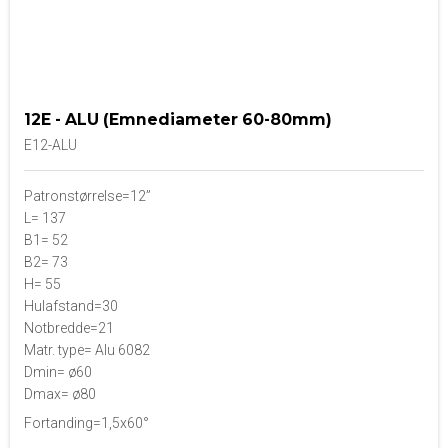
12E - ALU (Emnediameter 60-80mm)
E12-ALU
Patronstørrelse=12”
L= 137
B1= 52
B2= 73
H= 55
Hulafstand=30
Notbredde=21
Matr. type= Alu 6082
Dmin= ø60
Dmax= ø80
Fortanding=1,5x60°