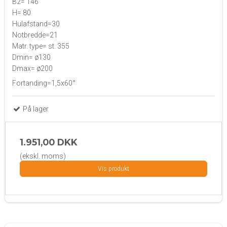
B2= 146
H= 80
Hulafstand=30
Notbredde=21
Matr. type= st. 355
Dmin= ø130
Dmax= ø200
Fortanding=1,5x60°
På lager
1.951,00 DKK
(ekskl. moms)
Vis produkt