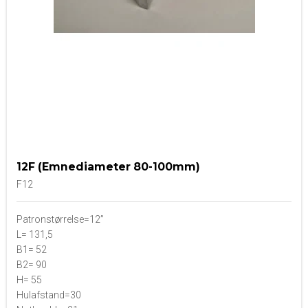
12F (Emnediameter 80-100mm)
F12
Patronstørrelse=12”
L= 131,5
B1= 52
B2= 90
H= 55
Hulafstand=30