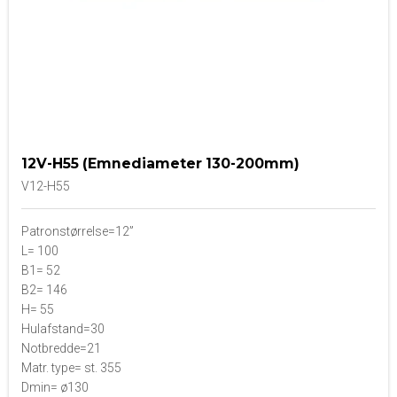
12V-H55 (Emnediameter 130-200mm)
V12-H55
Patronstørrelse=12”
L= 100
B1= 52
B2= 146
H= 55
Hulafstand=30
Notbredde=21
Matr. type= st. 355
Dmin= ø130