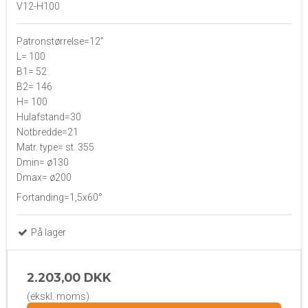
V12-H100
Patronstørrelse=12”
L= 100
B1= 52
B2= 146
H= 100
Hulafstand=30
Notbredde=21
Matr. type= st. 355
Dmin= ø130
Dmax= ø200
Fortanding=1,5x60°
På lager
2.203,00 DKK
(ekskl. moms)