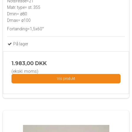
Notbredde=21
Matr. type= st. 355
Dmin= ø80
Dmax= ø100
Fortanding=1,5x60°
På lager
1.983,00 DKK
(ekskl. moms)
Vis produkt