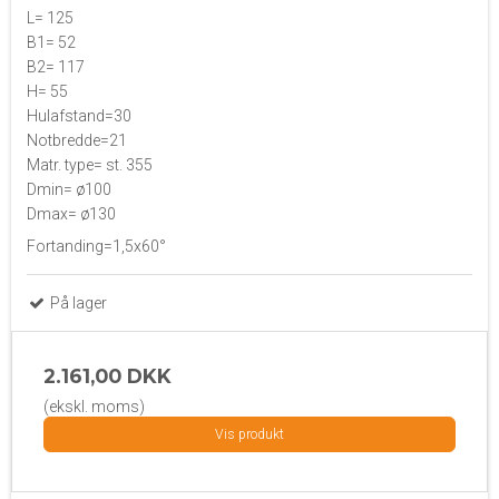
L= 125
B1= 52
B2= 117
H= 55
Hulafstand=30
Notbredde=21
Matr. type= st. 355
Dmin= ø100
Dmax= ø130
Fortanding=1,5x60°
På lager
2.161,00 DKK
(ekskl. moms)
Vis produkt