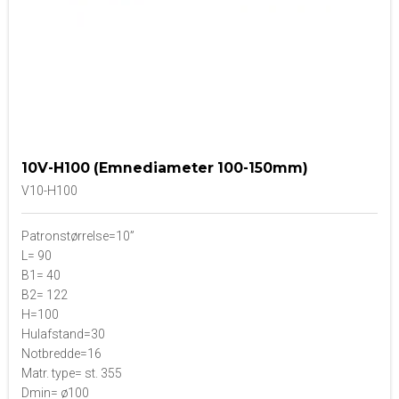
10V-H100 (Emnediameter 100-150mm)
V10-H100
Patronstørrelse=10”
L= 90
B1= 40
B2= 122
H=100
Hulafstand=30
Notbredde=16
Matr. type= st. 355
Dmin= ø100