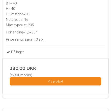
B1= 40
H= 40
Hulafstand=30
Notbredde=16
Matr. type= st. 235
Fortanding=1,5x60°
Prisen er pr. sæt m. 3 stk.
På lager
280,00 DKK
(ekskl. moms)
Vis produkt