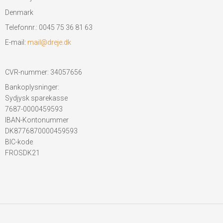
Denmark
Telefonnr.
:
0045 75 36 81 63
E-mail
:
mail@dreje.dk
CVR-nummer
:
34057656
Bankoplysninger
:
Sydjysk sparekasse
7687-0000459593
IBAN-Kontonummer
DK8776870000459593
BIC-kode
FROSDK21