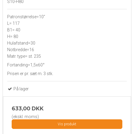
S10-H80
Patronstørrelse=10”
L= 117
B1= 40
H= 80
Hulafstand=30
Notbredde=16
Matr. type= st. 235
Fortanding=1,5x60°
Prisen er pr. sæt m. 3 stk.
På lager
633,00 DKK
(ekskl. moms)
Vis produkt