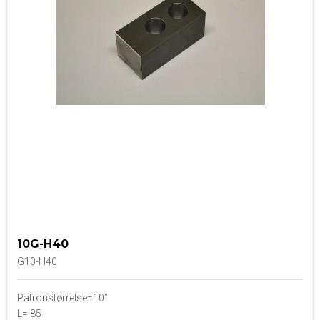
10G-H40
G10-H40
Patronstørrelse=10”
L= 85