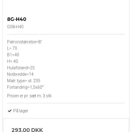
8G-H40
G08-H40
Patronstørrelse=8”
L= 70
B1=40
H= 40
Hulafstand=25
Notbredde=14
Matr. type= st. 235
Fortanding=1,5x60°
Prisen er pr. sæt m. 3 stk.
På lager
293,00 DKK