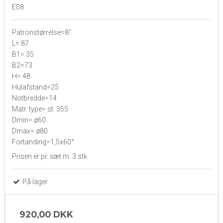
E08
Patronstørrelse=8”
L= 87
B1= 35
B2=73
H= 48
Hulafstand=25
Notbredde=14
Matr. type= st. 355
Dmin= ø60
Dmax= ø80
Fortanding=1,5x60°
Prisen er pr. sæt m. 3 stk.
På lager
920,00 DKK