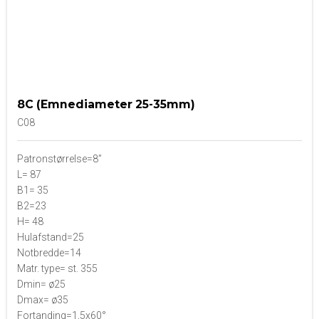
8C (Emnediameter 25-35mm)
C08
Patronstørrelse=8”
L= 87
B1= 35
B2=23
H= 48
Hulafstand=25
Notbredde=14
Matr. type= st. 355
Dmin= ø25
Dmax= ø35
Fortanding=1,5x60°