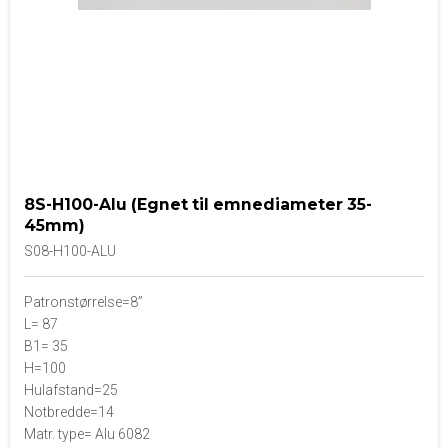
8S-H100-Alu (Egnet til emnediameter 35-
45mm)
S08-H100-ALU
Patronstørrelse=8”
L= 87
B1= 35
H=100
Hulafstand=25
Notbredde=14
Matr. type= Alu 6082