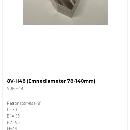
8V-H48 (Emnediameter 78-140mm)
V08-H48
Patronstørrelse=8”
L= 70
B1= 35
B2= 96
H=48