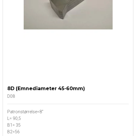
8D (Emnediameter 45-60mm)
D08
Patronstørrelse=8”
L= 90,5
B1= 35
B2=56