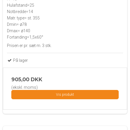
Hulafstand=25
Notbredde=14
Matr. type= st. 355
Dmin= ø78
Dmax= ø140
Fortanding=1,5x60°
Prisen er pr. sæt m. 3 stk.
På lager
905,00 DKK
(ekskl. moms)
Vis produkt