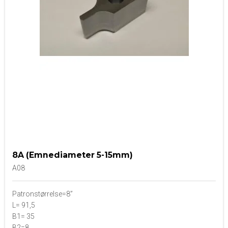
8A (Emnediameter 5-15mm)
A08
Patronstørrelse=8”
L= 91,5
B1= 35
B2=8