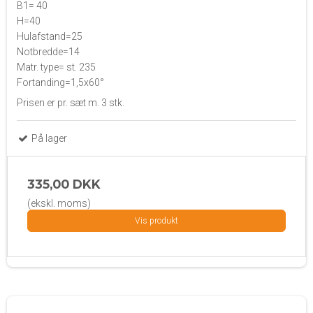
B1= 40
H=40
Hulafstand=25
Notbredde=14
Matr. type= st. 235
Fortanding=1,5x60°
Prisen er pr. sæt m. 3 stk.
På lager
335,00 DKK
(ekskl. moms)
Vis produkt