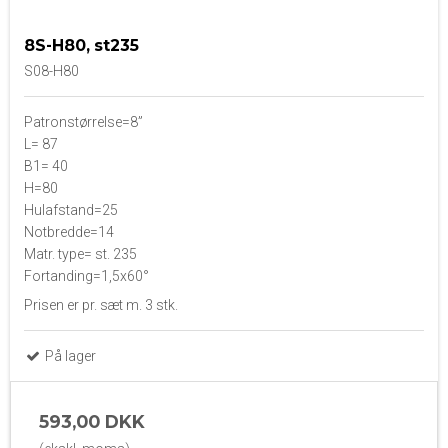
8S-H80, st235
S08-H80
Patronstørrelse=8”
L= 87
B1= 40
H=80
Hulafstand=25
Notbredde=14
Matr. type= st. 235
Fortanding=1,5x60°
Prisen er pr. sæt m. 3 stk.
På lager
593,00 DKK