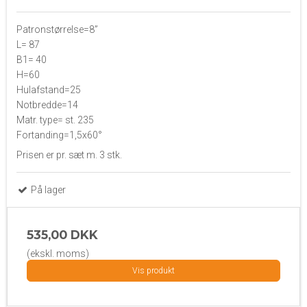
Patronstørrelse=8”
L= 87
B1= 40
H=60
Hulafstand=25
Notbredde=14
Matr. type= st. 235
Fortanding=1,5x60°
Prisen er pr. sæt m. 3 stk.
På lager
535,00 DKK
(ekskl. moms)
Vis produkt