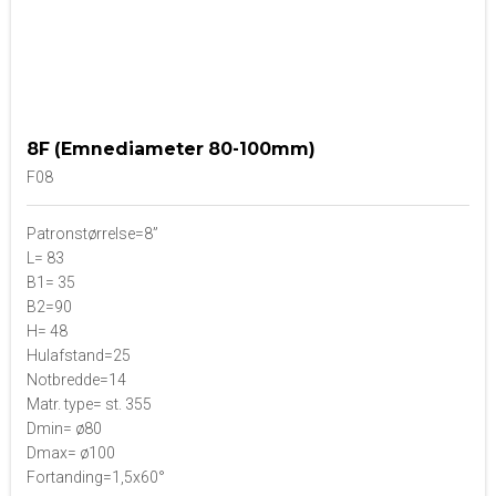
8F (Emnediameter 80-100mm)
F08
Patronstørrelse=8”
L= 83
B1= 35
B2=90
H= 48
Hulafstand=25
Notbredde=14
Matr. type= st. 355
Dmin= ø80
Dmax= ø100
Fortanding=1,5x60°