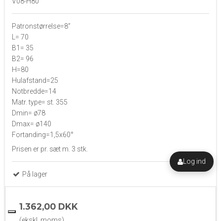
V08-H80
Patronstørrelse=8”
L= 70
B1= 35
B2= 96
H=80
Hulafstand=25
Notbredde=14
Matr. type= st. 355
Dmin= ø78
Dmax= ø140
Fortanding=1,5x60°
Prisen er pr. sæt m. 3 stk.
Log ind
På lager
1.362,00 DKK
(ekskl. moms)