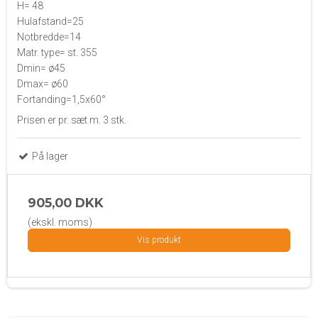
H= 48
Hulafstand=25
Notbredde=14
Matr. type= st. 355
Dmin= ø45
Dmax= ø60
Fortanding=1,5x60°
Prisen er pr. sæt m. 3 stk.
På lager
905,00 DKK
(ekskl. moms)
Vis produkt