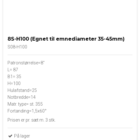
8S-H100 (Egnet til emnediameter 35-45mm)
S08-H100
Patronstørrelse=8”
L= 87
B1= 35
H=100
Hulafstand=25
Notbredde=14
Matr. type= st. 355
Fortanding=1,5x60°
Prisen er pr. sæt m. 3 stk.
På lager