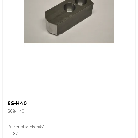
8S-H40
S08-H40
Patronstørrelse=8”
L= 87