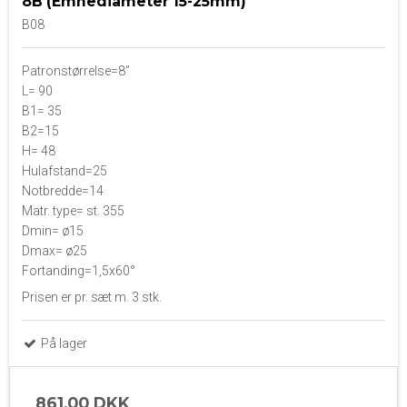
8B (Emnediameter 15-25mm)
B08
Patronstørrelse=8”
L= 90
B1= 35
B2=15
H= 48
Hulafstand=25
Notbredde=14
Matr. type= st. 355
Dmin= ø15
Dmax= ø25
Fortanding=1,5x60°
Prisen er pr. sæt m. 3 stk.
På lager
861,00 DKK