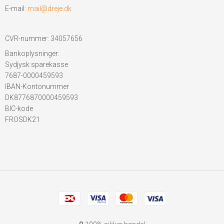
E-mail
:
mail@dreje.dk
CVR-nummer
:
34057656
Bankoplysninger
:
Sydjysk sparekasse
7687-0000459593
IBAN-Kontonummer
DK8776870000459593
BIC-kode
FROSDK21