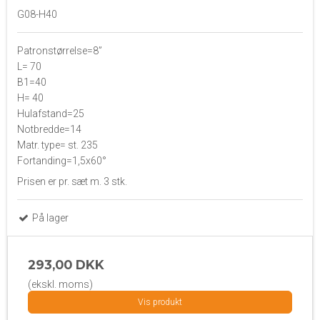
G08-H40
Patronstørrelse=8”
L= 70
B1=40
H= 40
Hulafstand=25
Notbredde=14
Matr. type= st. 235
Fortanding=1,5x60°
Prisen er pr. sæt m. 3 stk.
På lager
293,00 DKK
(ekskl. moms)
Vis produkt