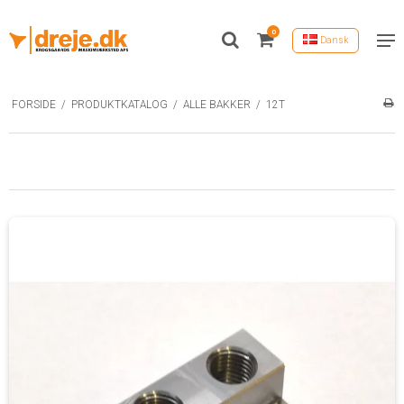
0
Dansk
FORSIDE
/
PRODUKTKATALOG
/
ALLE BAKKER
/
12T