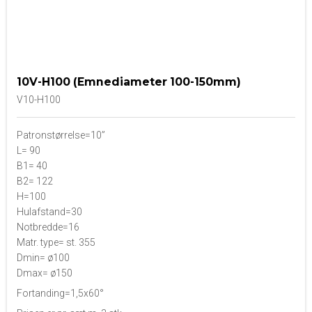
10V-H100 (Emnediameter 100-150mm)
V10-H100
Patronstørrelse=10”
L= 90
B1= 40
B2= 122
H=100
Hulafstand=30
Notbredde=16
Matr. type= st. 355
Dmin= ø100
Dmax= ø150
Fortanding=1,5x60°