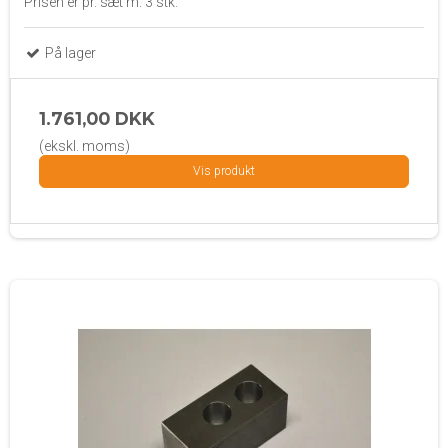
Prisen er pr. sæt m. 3 stk.
På lager
1.761,00 DKK
(ekskl. moms)
Vis produkt