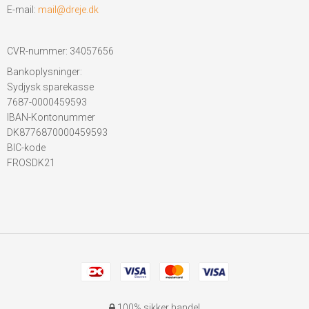
E-mail
:
mail@dreje.dk
CVR-nummer
:
34057656
Bankoplysninger
:
Sydjysk sparekasse
7687-0000459593
IBAN-Kontonummer
DK8776870000459593
BIC-kode
FROSDK21
100% sikker handel