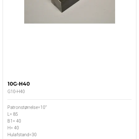
10G-H40
G10-H40
Patronstørrelse=10”
L= 85
B1= 40
H= 40
Hulafstand=30