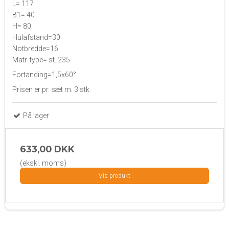
L= 117
B1= 40
H= 80
Hulafstand=30
Notbredde=16
Matr. type= st. 235
Fortanding=1,5x60°
Prisen er pr. sæt m. 3 stk.
På lager
633,00 DKK
(ekskl. moms)
Vis produkt