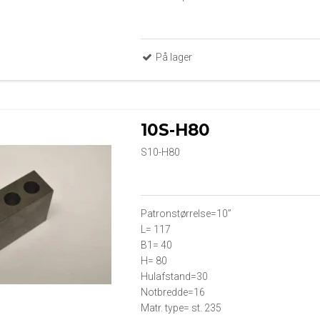
På lager
10S-H80
S10-H80
Patronstørrelse=10”
L= 117
B1= 40
H= 80
Hulafstand=30
Notbredde=16
Matr. type= st. 235