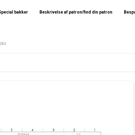
Special bakker
Beskrivelse af patron/find din patron
Besp
283