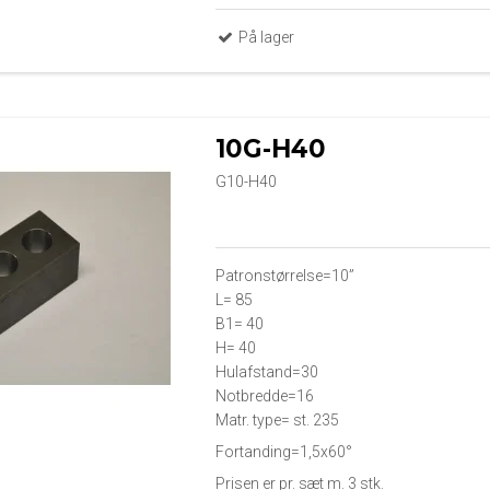
På lager
10G-H40
G10-H40
Patronstørrelse=10”
L= 85
B1= 40
H= 40
Hulafstand=30
Notbredde=16
Matr. type= st. 235
Fortanding=1,5x60°
Prisen er pr. sæt m. 3 stk.