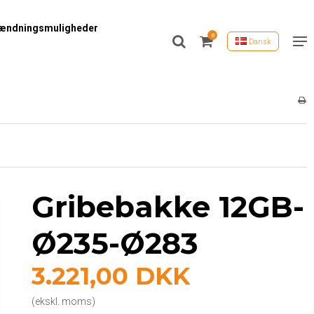
ændningsmuligheder
0
Dansk
Gribebakke 12GB-
Ø235-Ø283
3.221,00 DKK
(ekskl. moms)