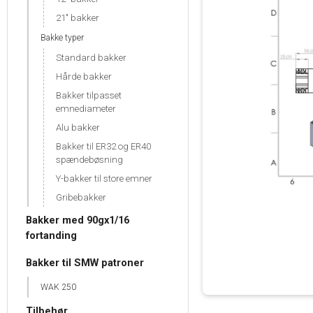
21" bakker
Bakke typer
Standard bakker
Hårde bakker
Bakker tilpasset
emnediameter
Alu bakker
Bakker til ER32 og ER40
spændebøsning
Y-bakker til store emner
Gribebakker
Bakker med 90gx1/16
fortanding
Bakker til SMW patroner
WAK 250
Tilbehør