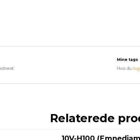
Mine tags
streret.
Hvis du
log
Relaterede pro
10V-H100 (Emnediam