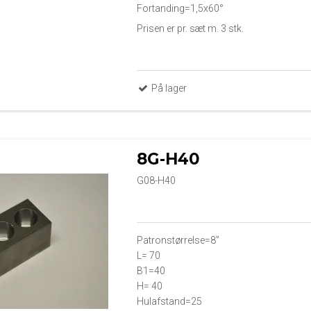
Fortanding=1,5x60°
Prisen er pr. sæt m. 3 stk.
På lager
8G-H40
G08-H40
Patronstørrelse=8”
L= 70
B1=40
H= 40
Hulafstand=25