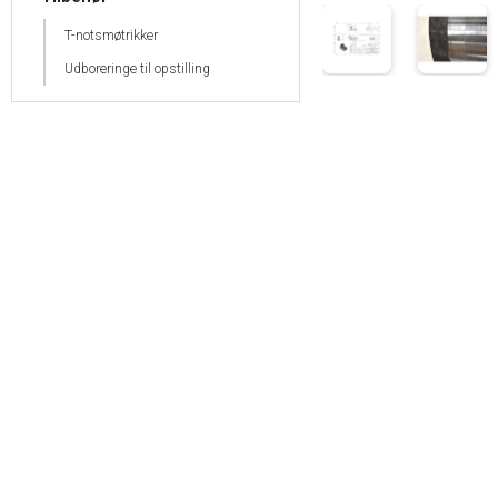
T-notsmøtrikker
Udboreringe til opstilling