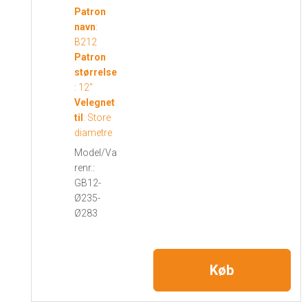
Patron
navn
:
B212
Patron
størrelse
:
12"
Velegnet
til
:
Store
diametre
Model/Va
renr.:
GB12-
Ø235-
Ø283
Køb