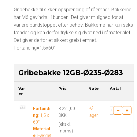
Gribebakke til sikker opspænding af råemner. Bakkerne
har M6 gevindhul i bunden. Det giver mulighed for at
variere bundstoppet efter behov. Bakkerne har kun seks
tænder og kan derfor trykke sig dybt ned i råmaterialet.
Det giver derfor et sikkert greb i emnet.
Fortanding=1,5x60°
Gribebakke 12GB-Ø235-Ø283
Var
Pris
Note
Antal
er
Fortandi
3.221,00
På
ng
:
1,5 x
DKK
lager
60°
(ekskl.
Material
moms)
e
:
Hærdet