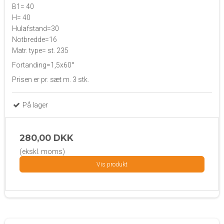
B1= 40
H= 40
Hulafstand=30
Notbredde=16
Matr. type= st. 235
Fortanding=1,5x60°
Prisen er pr. sæt m. 3 stk.
På lager
280,00 DKK
(ekskl. moms)
Vis produkt