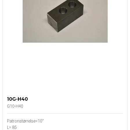
10G-H40
G10-H40
Patronstørrelse=10”
L= 85