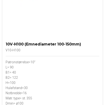
10V-H100 (Emnediameter 100-150mm)
V10-H100
Patronstørrelse=10”
L= 90
B1= 40
B2= 122
H=100
Hulafstand=30
Notbredde=16
Matr. type= st. 355
Dmin= ø100