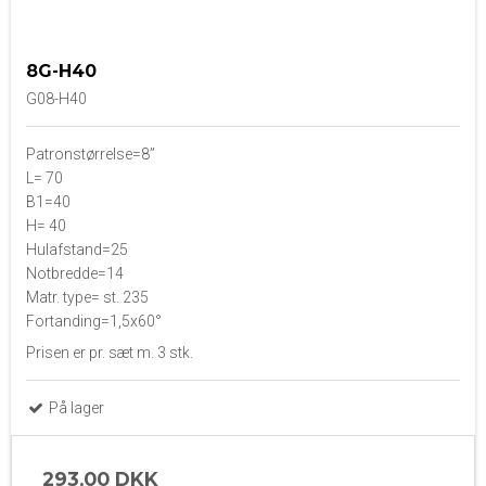
8G-H40
G08-H40
Patronstørrelse=8”
L= 70
B1=40
H= 40
Hulafstand=25
Notbredde=14
Matr. type= st. 235
Fortanding=1,5x60°
Prisen er pr. sæt m. 3 stk.
På lager
293,00 DKK