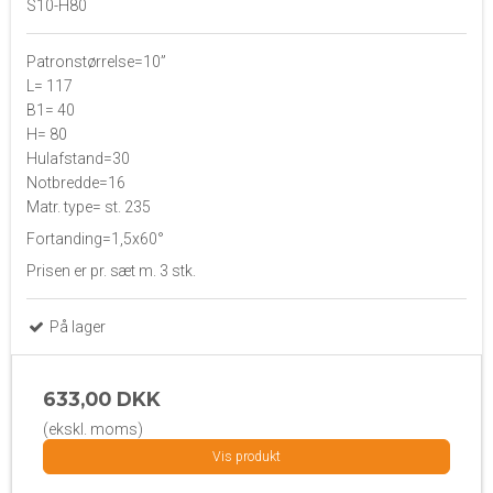
S10-H80
Patronstørrelse=10”
L= 117
B1= 40
H= 80
Hulafstand=30
Notbredde=16
Matr. type= st. 235
Fortanding=1,5x60°
Prisen er pr. sæt m. 3 stk.
På lager
633,00 DKK
(ekskl. moms)
Vis produkt