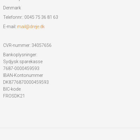
Denmark
Telefonnr.
:
0045 75 36 81 63
E-mail
:
mail@dreje.dk
CVR-nummer
:
34057656
Bankoplysninger
:
Sydjysk sparekasse
7687-0000459593
IBAN-Kontonummer
DK8776870000459593
BIC-kode
FROSDK21