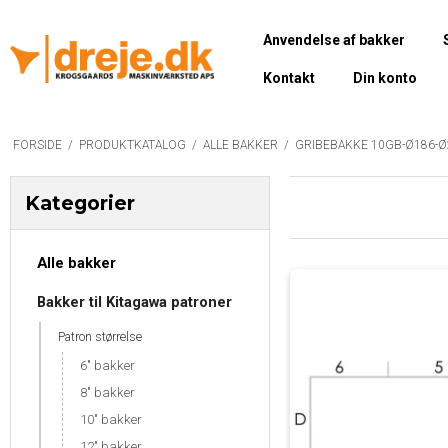
Anvendelse af bakker
Kontakt
Din konto
FORSIDE
/
PRODUKTKATALOG
/
ALLE BAKKER
/
GRIBEBAKKE 10GB-Ø186-Ø
Kategorier
Alle bakker
Bakker til Kitagawa patroner
Patron størrelse
6" bakker
8" bakker
10" bakker
12" bakker