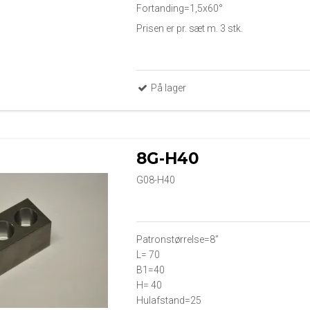
Fortanding=1,5x60°
Prisen er pr. sæt m. 3 stk.
På lager
8G-H40
G08-H40
Patronstørrelse=8”
L= 70
B1=40
H= 40
Hulafstand=25