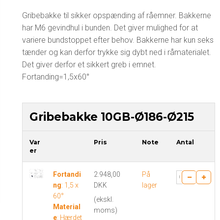
Gribebakke til sikker opspænding af råemner. Bakkerne
har M6 gevindhul i bunden. Det giver mulighed for at
variere bundstoppet efter behov. Bakkerne har kun seks
tænder og kan derfor trykke sig dybt ned i råmaterialet.
Det giver derfor et sikkert greb i emnet.
Fortanding=1,5x60°
Gribebakke 10GB-Ø186-Ø215
Var
Pris
Note
Antal
er
Fortandi
2.948,00
På
ng
:
1,5 x
DKK
lager
60°
(ekskl.
Material
moms)
e
:
Hærdet