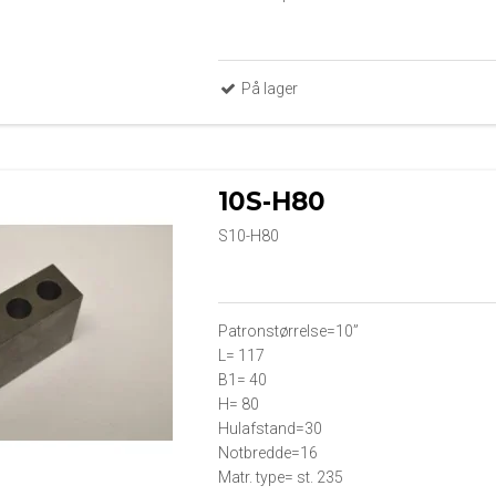
På lager
10S-H80
S10-H80
Patronstørrelse=10”
L= 117
B1= 40
H= 80
Hulafstand=30
Notbredde=16
Matr. type= st. 235