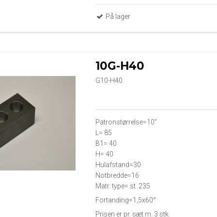
På lager
10G-H40
G10-H40
Patronstørrelse=10”
L= 85
B1= 40
H= 40
Hulafstand=30
Notbredde=16
Matr. type= st. 235
Fortanding=1,5x60°
Prisen er pr. sæt m. 3 stk.