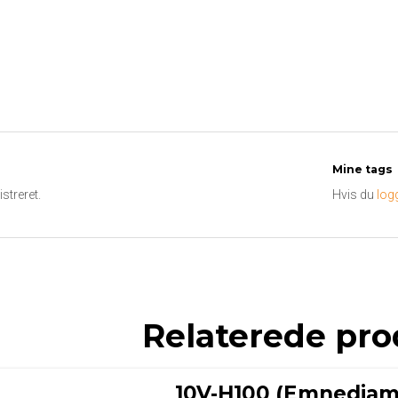
Mine tags
streret.
Hvis du
log
Relaterede pro
10V-H100 (Emnediam