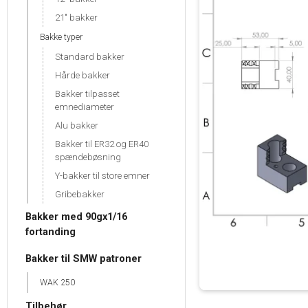
21" bakker
Bakke typer
Standard bakker
Hårde bakker
Bakker tilpasset
emnediameter
Alu bakker
Bakker til ER32 og ER40
spændebøsning
Y-bakker til store emner
Gribebakker
Bakker med 90gx1/16
fortanding
Bakker til SMW patroner
WAK 250
Tilbehør