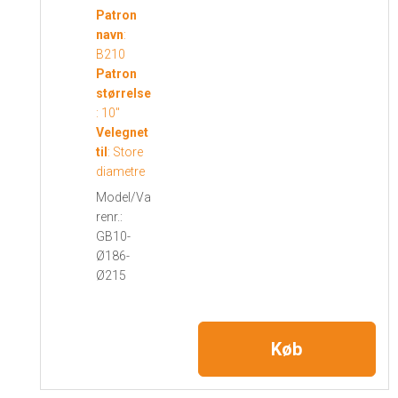
Patron
navn
:
B210
Patron
størrelse
:
10"
Velegnet
til
:
Store
diametre
Model/Va
renr.:
GB10-
Ø186-
Ø215
Køb