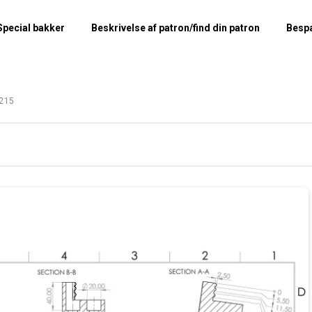
Special bakker
Beskrivelse af patron/find din patron
Besp
215