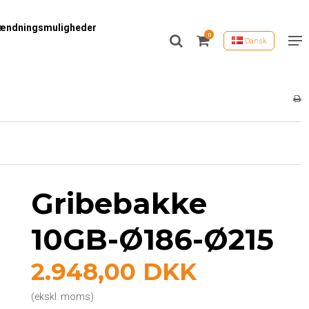
ændningsmuligheder
0
Dansk
Gribebakke
10GB-Ø186-Ø215
2.948,00 DKK
(ekskl. moms)