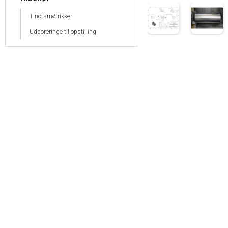
T-notsmøtrikker
Udboreringe til opstilling