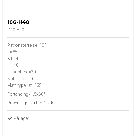
10G-H40
G10-H40
Patronstørrelse=10”
L= 85
B1= 40
H= 40
Hulafstand=30
Notbredde=16
Matr. type= st. 235
Fortanding=1,5x60°
Prisen er pr. sæt m. 3 stk.
På lager