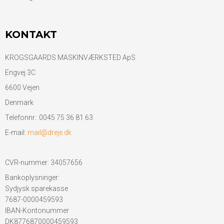
KONTAKT
KROGSGAARDS MASKINVÆRKSTED ApS
Engvej 3C
6600 Vejen
Denmark
Telefonnr.
:
0045 75 36 81 63
E-mail
:
mail@dreje.dk
CVR-nummer
:
34057656
Bankoplysninger
:
Sydjysk sparekasse
7687-0000459593
IBAN-Kontonummer
DK8776870000459593