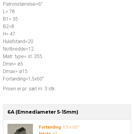
Patronstørrelse=6”
L= 78
B1= 35
B2=8
H= 47
Hulafstand=20
Notbredde=12
Matr. type= st. 355
Dmin= ø5
Dmax= ø15
Fortanding=1,5x60°
Prisen er pr. sæt m. 3 stk.
6A (Emnediameter 5-15mm)
Fortanding
:
1,5 x 60°
Højde
:
47