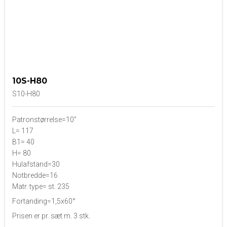
10S-H80
S10-H80
Patronstørrelse=10”
L= 117
B1= 40
H= 80
Hulafstand=30
Notbredde=16
Matr. type= st. 235
Fortanding=1,5x60°
Prisen er pr. sæt m. 3 stk.