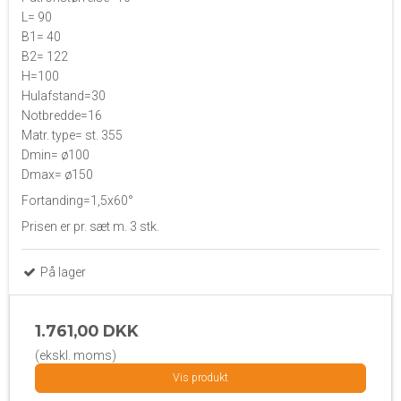
L= 90
B1= 40
B2= 122
H=100
Hulafstand=30
Notbredde=16
Matr. type= st. 355
Dmin= ø100
Dmax= ø150
Fortanding=1,5x60°
Prisen er pr. sæt m. 3 stk.
På lager
1.761,00 DKK
(ekskl. moms)
Vis produkt