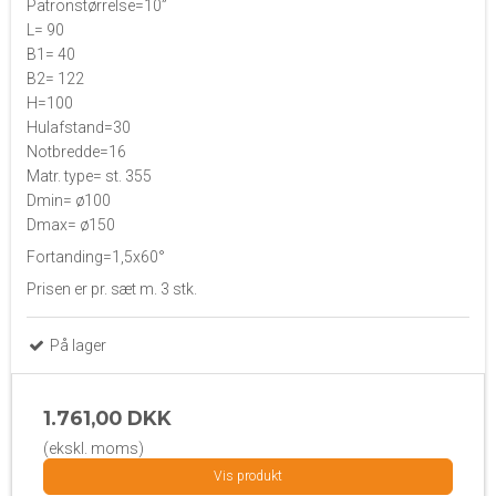
Patronstørrelse=10”
L= 90
B1= 40
B2= 122
H=100
Hulafstand=30
Notbredde=16
Matr. type= st. 355
Dmin= ø100
Dmax= ø150
Fortanding=1,5x60°
Prisen er pr. sæt m. 3 stk.
På lager
1.761,00 DKK
(ekskl. moms)
Vis produkt