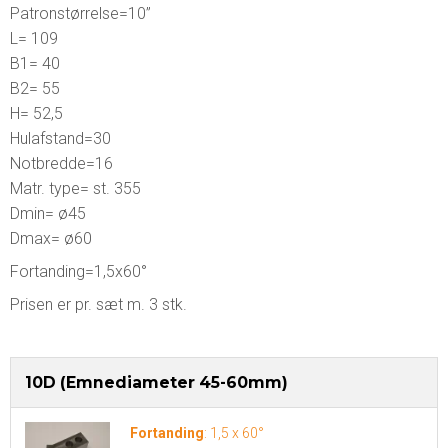
Patronstørrelse=10”
L= 109
B1= 40
B2= 55
H= 52,5
Hulafstand=30
Notbredde=16
Matr. type= st. 355
Dmin= ø45
Dmax= ø60
Fortanding=1,5x60°
Prisen er pr. sæt m. 3 stk.
10D (Emnediameter 45-60mm)
Fortanding
:
1,5 x 60°