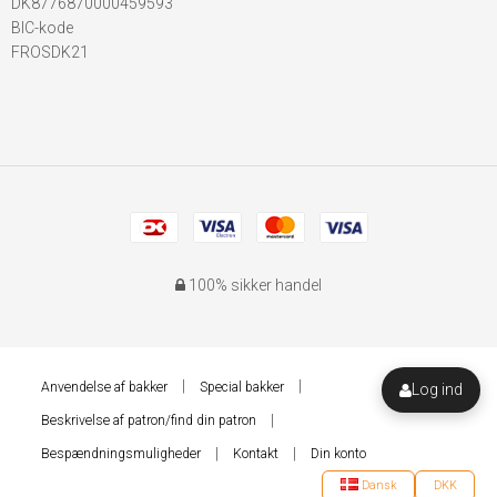
DK8776870000459593
BIC-kode
FROSDK21
100% sikker handel
Anvendelse af bakker
Special bakker
Log ind
Beskrivelse af patron/find din patron
Bespændningsmuligheder
Kontakt
Din konto
Dansk
DKK