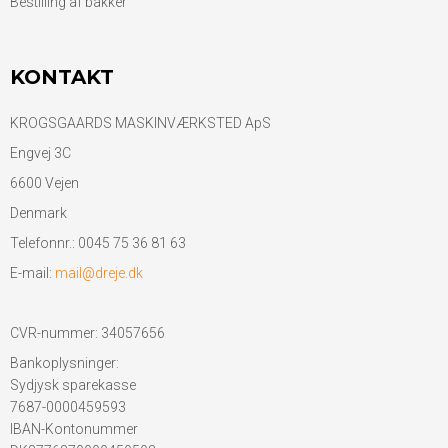
Bestilling af bakker
KONTAKT
KROGSGAARDS MASKINVÆRKSTED ApS
Engvej 3C
6600 Vejen
Denmark
Telefonnr.
:
0045 75 36 81 63
E-mail
:
mail@dreje.dk
CVR-nummer
:
34057656
Bankoplysninger
:
Sydjysk sparekasse
7687-0000459593
IBAN-Kontonummer