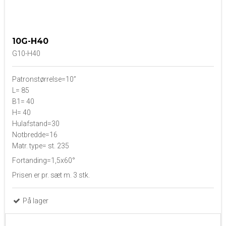
10G-H40
G10-H40
Patronstørrelse=10”
L= 85
B1= 40
H= 40
Hulafstand=30
Notbredde=16
Matr. type= st. 235
Fortanding=1,5x60°
Prisen er pr. sæt m. 3 stk.
På lager