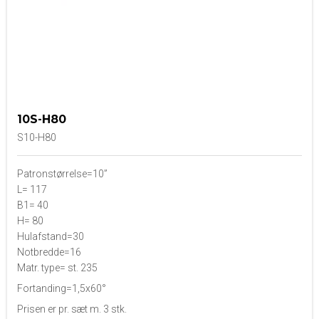
10S-H80
S10-H80
Patronstørrelse=10”
L= 117
B1= 40
H= 80
Hulafstand=30
Notbredde=16
Matr. type= st. 235
Fortanding=1,5x60°
Prisen er pr. sæt m. 3 stk.