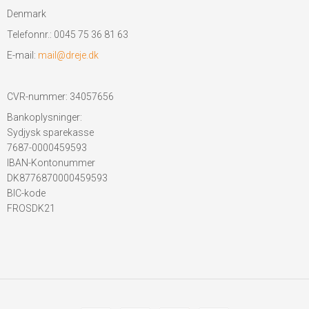
Denmark
Telefonnr.
:
0045 75 36 81 63
E-mail
:
mail@dreje.dk
CVR-nummer
:
34057656
Bankoplysninger
:
Sydjysk sparekasse
7687-0000459593
IBAN-Kontonummer
DK8776870000459593
BIC-kode
FROSDK21